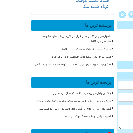
قیمت بیسیم باوفنگ
کوتاه کننده لینک
پربیننده ترین ها
ماهواره پارس 2 در مدار قرار می گیرد پرتاب های منظومه
سلیمانی در1405
بازدید وزیر ارتباطات صربستان از ایرانسل
استرالیا جریمه رسانه های اجتماعی را دو برابر کرد
پیگیری پیشنهاد ایران برای ایجاد ابر اکوسیستم دیجیتال بریکس
پربحث ترین ها
واکنش پاول دوروف به حذف تلگرام از اپ استور
هوش مصنوعی اپل را مجبور به محدودسازی برنامه کشف باگ کرد
کیف پول ایران انجام تراکنش های مالی بدون نیاز به اینترنت
کمبود جهانی تراشه به مک بوک ایر رسید