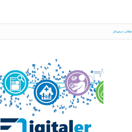
طالب دیجیتالر