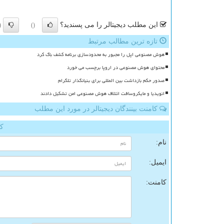
این مطلب دیجیتالر را می پسندید؟
)
()
تازه ترین مطالب مرتبط
هوش مصنوعی اپل را مجبور به محدودسازی برنامه کشف باگ کرد
محتوای هوش مصنوعی در اروپا برچسب می خورد
صدور حکم بازداشت بین المللی برای بنیانگذار تلگرام
انویدیا و مایکروسافت ائتلاف هوش مصنوعی امن تشکیل دادند
کامنت بینندگان دیجیتالر در مورد این مطلب
کا
نام:
ایمیل:
کامنت: