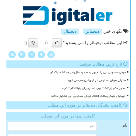
تگهای خبر:
دیجیتالر
,
دیجیتال
این مطلب دیجیتالر را می پسندید؟
()
()
X
تازه ترین مطالب مرتبط
هوش مصنوعی اپل را مجبور به محدودسازی برنامه کشف باگ کرد
محتوای هوش مصنوعی در اروپا برچسب می خورد
صدور حکم بازداشت بین المللی برای بنیانگذار تلگرام
انویدیا و مایکروسافت ائتلاف هوش مصنوعی امن تشکیل دادند
کامنت بینندگان دیجیتالر در مورد این مطلب
کامنت شما در مورد این مطلب
نام: