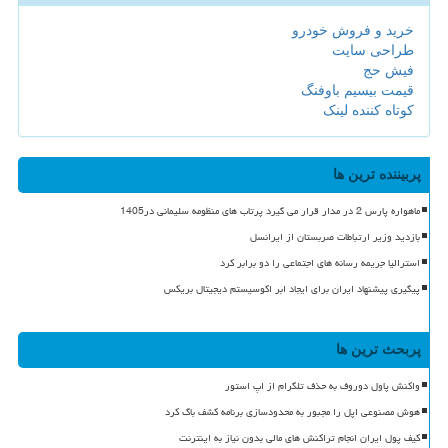
خرید و فروش خودرو
طراحی سایت
فیش حج
قیمت بیسیم باوفنگ
کوتاه کننده لینک
پربیننده ترین ها
ماهواره پارس 2 در مدار قرار می گیرد پرتاب های منظومه سلیمانی در1405
بازدید وزیر ارتباطات صربستان از ایرانسل
استرالیا جریمه رسانه های اجتماعی را دو برابر کرد
پیگیری پیشنهاد ایران برای ایجاد ابر اکوسیستم دیجیتال بریکس
پربحث ترین ها
واکنش پاول دوروف به حذف تلگرام از اپ استور
هوش مصنوعی اپل را مجبور به محدودسازی برنامه کشف باگ کرد
کیف پول ایران انجام تراکنش های مالی بدون نیاز به اینترنت