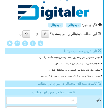
تگهای خبر:
دیجیتالر
,
دیجیتال
این مطلب دیجیتالر را می پسندید؟
()
()
X
تازه ترین مطالب مرتبط
هوش مصنوعی اپل را مجبور به محدودسازی برنامه کشف باگ کرد
محتوای هوش مصنوعی در اروپا برچسب می خورد
صدور حکم بازداشت بین المللی برای بنیانگذار تلگرام
انویدیا و مایکروسافت ائتلاف هوش مصنوعی امن تشکیل دادند
کامنت بینندگان دیجیتالر در مورد این مطلب
کامنت شما در مورد این مطلب
نام: