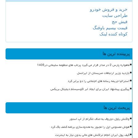
خرید و فروش خودرو
طراحی سایت
فیش حج
قیمت بیسیم باوفنگ
کوتاه کننده لینک
پربیننده ترین ها
ماهواره پارس 2 در مدار قرار می گیرد پرتاب های منظومه سلیمانی در1405
بازدید وزیر ارتباطات صربستان از ایرانسل
استرالیا جریمه رسانه های اجتماعی را دو برابر کرد
پیگیری پیشنهاد ایران برای ایجاد ابر اکوسیستم دیجیتال بریکس
پربحث ترین ها
واکنش پاول دوروف به حذف تلگرام از اپ استور
هوش مصنوعی اپل را مجبور به محدودسازی برنامه کشف باگ کرد
کیف پول ایران انجام تراکنش های مالی بدون نیاز به اینترنت