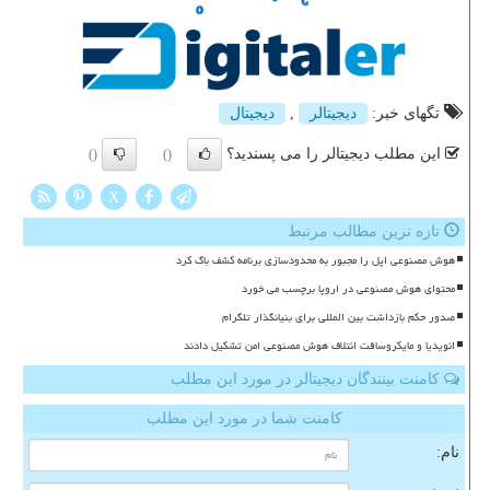
تگهای خبر:
دیجیتالر
,
دیجیتال
این مطلب دیجیتالر را می پسندید؟
()
()
X
تازه ترین مطالب مرتبط
هوش مصنوعی اپل را مجبور به محدودسازی برنامه کشف باگ کرد
محتوای هوش مصنوعی در اروپا برچسب می خورد
صدور حکم بازداشت بین المللی برای بنیانگذار تلگرام
انویدیا و مایکروسافت ائتلاف هوش مصنوعی امن تشکیل دادند
کامنت بینندگان دیجیتالر در مورد این مطلب
کامنت شما در مورد این مطلب
نام: