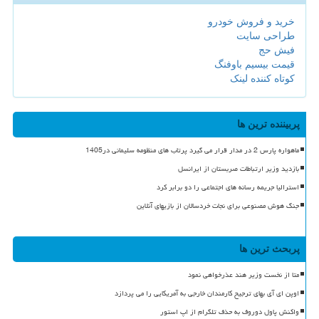
خرید و فروش خودرو
طراحی سایت
فیش حج
قیمت بیسیم باوفنگ
کوتاه کننده لینک
پربیننده ترین ها
ماهواره پارس 2 در مدار قرار می گیرد پرتاب های منظومه سلیمانی در1405
بازدید وزیر ارتباطات صربستان از ایرانسل
استرالیا جریمه رسانه های اجتماعی را دو برابر کرد
جنگ هوش مصنوعی برای نجات خردسالان از بازیهای آنلاین
پربحث ترین ها
متا از نخست وزیر هند عذرخواهی نمود
اوپن ای آی بهای ترجیح کارمندان خارجی به آمریکایی را می پردازد
واکنش پاول دوروف به حذف تلگرام از اپ استور