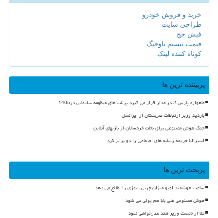
خرید و فروش خودرو
طراحی سایت
فیش حج
قیمت بیسیم باوفنگ
کوتاه کننده لینک
پربیننده ترین ها
ماهواره پارس 2 در مدار قرار می گیرد پرتاب های منظومه سلیمانی در1405
بازدید وزیر ارتباطات صربستان از ایرانسل
جنگ هوش مصنوعی برای نجات خردسالان از بازیهای آنلاین
استرالیا جریمه رسانه های اجتماعی را دو برابر کرد
پربحث ترین ها
ساعت هوشمند اوپو میزان چربی سوزی را اطلاع می دهد
هوش مصنوعی علی بابا هم پولی می شود
متا از نخست وزیر هند عذرخواهی نمود