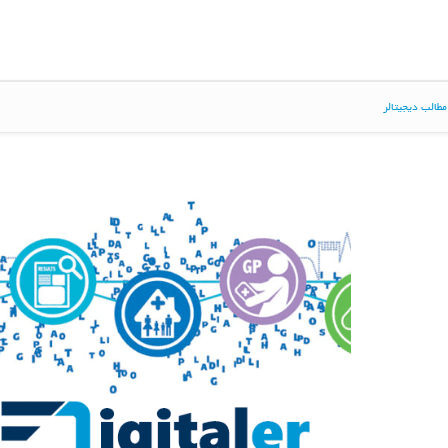
طالب دیجیتالر