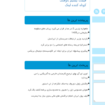
قیمت بیسیم باوفنگ
کوتاه کننده لینک
پربیننده ترین ها
ماهواره پارس 2 در مدار قرار می گیرد پرتاب های منظومه
سلیمانی در1405
بازدید وزیر ارتباطات صربستان از ایرانسل
استرالیا جریمه رسانه های اجتماعی را دو برابر کرد
پیگیری پیشنهاد ایران برای ایجاد ابر اکوسیستم دیجیتال بریکس
پربحث ترین ها
اوپن ای آی بهای ترجیح کارمندان خارجی به آمریکایی را می
پردازد
واکنش پاول دوروف به حذف تلگرام از اپ استور
هوش مصنوعی اپل را مجبور به محدودسازی برنامه کشف باگ کرد
کیف پول ایران انجام تراکنش های مالی بدون نیاز به اینترنت