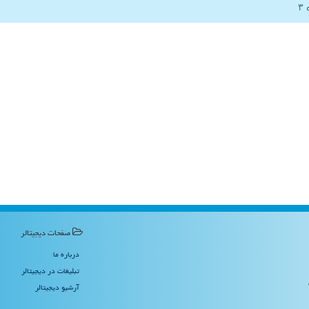
صفحات دیجیتالر
درباره ما
تبلیغات در دیجیتالر
آرشیو دیجیتالر