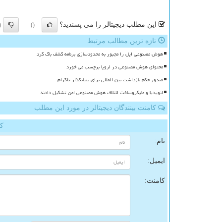
این مطلب دیجیتالر را می پسندید؟
)
()
تازه ترین مطالب مرتبط
هوش مصنوعی اپل را مجبور به محدودسازی برنامه کشف باگ کرد
محتوای هوش مصنوعی در اروپا برچسب می خورد
صدور حکم بازداشت بین المللی برای بنیانگذار تلگرام
انویدیا و مایکروسافت ائتلاف هوش مصنوعی امن تشکیل دادند
کامنت بینندگان دیجیتالر در مورد این مطلب
کا
نام:
ایمیل:
کامنت: