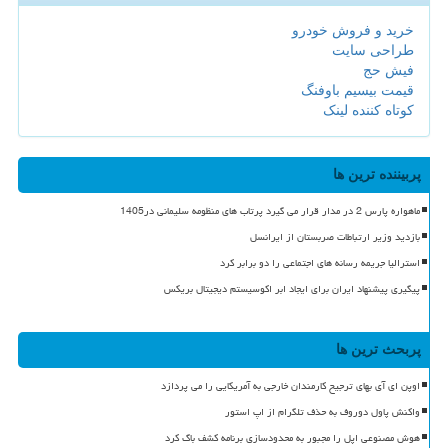
خرید و فروش خودرو
طراحی سایت
فیش حج
قیمت بیسیم باوفنگ
کوتاه کننده لینک
پربیننده ترین ها
ماهواره پارس 2 در مدار قرار می گیرد پرتاب های منظومه سلیمانی در1405
بازدید وزیر ارتباطات صربستان از ایرانسل
استرالیا جریمه رسانه های اجتماعی را دو برابر کرد
پیگیری پیشنهاد ایران برای ایجاد ابر اکوسیستم دیجیتال بریکس
پربحث ترین ها
اوپن ای آی بهای ترجیح کارمندان خارجی به آمریکایی را می پردازد
واکنش پاول دوروف به حذف تلگرام از اپ استور
هوش مصنوعی اپل را مجبور به محدودسازی برنامه کشف باگ کرد