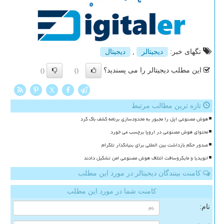
تگهای خبر:
دیجیتالر
,
دیجیتال
این مطلب دیجیتالر را می پسندید؟
()
()
X
تازه ترین مطالب مرتبط
هوش مصنوعی اپل را مجبور به محدودسازی برنامه کشف باگ کرد
محتوای هوش مصنوعی در اروپا برچسب می خورد
صدور حکم بازداشت بین المللی برای بنیانگذار تلگرام
انویدیا و مایکروسافت ائتلاف هوش مصنوعی امن تشکیل دادند
کامنت بینندگان دیجیتالر در مورد این مطلب
کامنت شما در مورد این مطلب
نام: