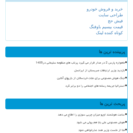
خرید و فروش خودرو
طراحی سایت
فیش حج
قیمت بیسیم باوفنگ
کوتاه کننده لینک
پربیننده ترین ها
ماهواره پارس 2 در مدار قرار می گیرد پرتاب های منظومه سلیمانی در1405
بازدید وزیر ارتباطات صربستان از ایرانسل
جنگ هوش مصنوعی برای نجات خردسالان از بازیهای آنلاین
استرالیا جریمه رسانه های اجتماعی را دو برابر کرد
پربحث ترین ها
ساعت هوشمند اوپو میزان چربی سوزی را اطلاع می دهد
هوش مصنوعی علی بابا هم پولی می شود
متا از نخست وزیر هند عذرخواهی نمود