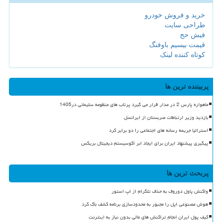
خرید و فروش خودرو
طراحی سایت
فیش حج
قیمت بیسیم باوفنگ
کوتاه کننده لینک
پربیننده ترین ها
ماهواره پارس 2 در مدار قرار می گیرد پرتاب های منظومه سلیمانی در1405
بازدید وزیر ارتباطات صربستان از ایرانسل
استرالیا جریمه رسانه های اجتماعی را دو برابر کرد
پیگیری پیشنهاد ایران برای ایجاد ابر اکوسیستم دیجیتال بریکس
پربحث ترین ها
واکنش پاول دوروف به حذف تلگرام از اپ استور
هوش مصنوعی اپل را مجبور به محدودسازی برنامه کشف باگ کرد
کیف پول ایران انجام تراکنش های مالی بدون نیاز به اینترنت