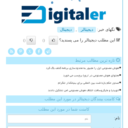
تگهای خبر:
دیجیتالر
,
دیجیتال
این مطلب دیجیتالر را می پسندید؟
()
()
X
تازه ترین مطالب مرتبط
هوش مصنوعی اپل را مجبور به محدودسازی برنامه کشف باگ کرد
محتوای هوش مصنوعی در اروپا برچسب می خورد
صدور حکم بازداشت بین المللی برای بنیانگذار تلگرام
انویدیا و مایکروسافت ائتلاف هوش مصنوعی امن تشکیل دادند
کامنت بینندگان دیجیتالر در مورد این مطلب
کامنت شما در مورد این مطلب
نام: