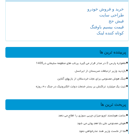
خرید و فروش خودرو
طراحی سایت
فیش حج
قیمت بیسیم باوفنگ
کوتاه کننده لینک
پربیننده ترین ها
ماهواره پارس 2 در مدار قرار می گیرد پرتاب های منظومه سلیمانی در1405
بازدید وزیر ارتباطات صربستان از ایرانسل
جنگ هوش مصنوعی برای نجات خردسالان از بازیهای آنلاین
ثبت یک میلیارد تراکنش بر بستر خدمات دولت الکترونیک در جنگ ۴۰ روزه
پربحث ترین ها
ساعت هوشمند اوپو میزان چربی سوزی را اطلاع می دهد
هوش مصنوعی علی بابا هم پولی می شود
متا از نخست وزیر هند عذرخواهی نمود