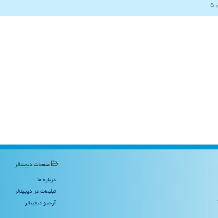
صفحات دیجیتالر
درباره ما
تبلیغات در دیجیتالر
آرشیو دیجیتالر