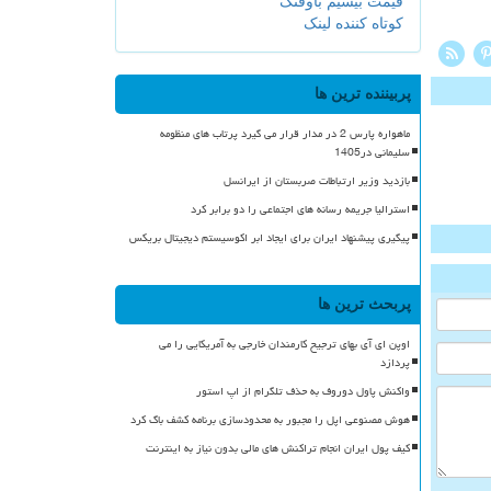
قیمت بیسیم باوفنگ
کوتاه کننده لینک
پربیننده ترین ها
ماهواره پارس 2 در مدار قرار می گیرد پرتاب های منظومه
سلیمانی در1405
بازدید وزیر ارتباطات صربستان از ایرانسل
استرالیا جریمه رسانه های اجتماعی را دو برابر کرد
پیگیری پیشنهاد ایران برای ایجاد ابر اکوسیستم دیجیتال بریکس
پربحث ترین ها
اوپن ای آی بهای ترجیح کارمندان خارجی به آمریکایی را می
پردازد
واکنش پاول دوروف به حذف تلگرام از اپ استور
هوش مصنوعی اپل را مجبور به محدودسازی برنامه کشف باگ کرد
کیف پول ایران انجام تراکنش های مالی بدون نیاز به اینترنت