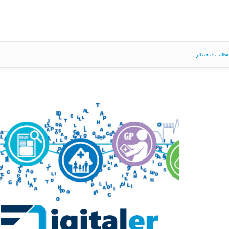
طالب دیجیتالر