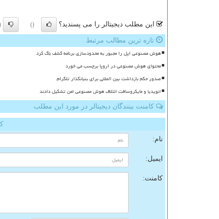
این مطلب دیجیتالر را می پسندید؟
)
()
تازه ترین مطالب مرتبط
هوش مصنوعی اپل را مجبور به محدودسازی برنامه کشف باگ کرد
محتوای هوش مصنوعی در اروپا برچسب می خورد
صدور حکم بازداشت بین المللی برای بنیانگذار تلگرام
انویدیا و مایکروسافت ائتلاف هوش مصنوعی امن تشکیل دادند
کامنت بینندگان دیجیتالر در مورد این مطلب
کا
نام:
ایمیل:
کامنت: