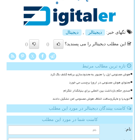
تگهای خبر:
دیجیتالر
,
دیجیتال
این مطلب دیجیتالر را می پسندید؟
()
()
X
تازه ترین مطالب مرتبط
هوش مصنوعی اپل را مجبور به محدودسازی برنامه کشف باگ کرد
محتوای هوش مصنوعی در اروپا برچسب می خورد
صدور حکم بازداشت بین المللی برای بنیانگذار تلگرام
انویدیا و مایکروسافت ائتلاف هوش مصنوعی امن تشکیل دادند
کامنت بینندگان دیجیتالر در مورد این مطلب
کامنت شما در مورد این مطلب
نام: