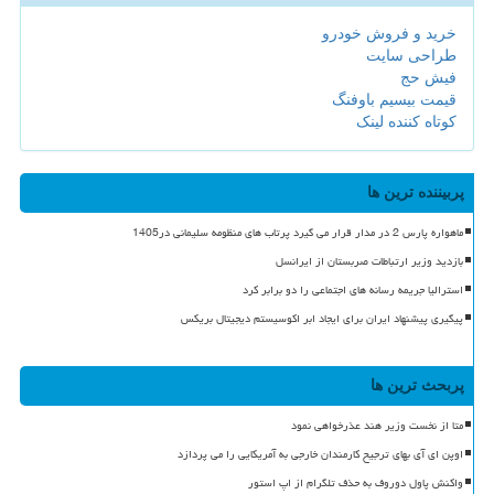
خرید و فروش خودرو
طراحی سایت
فیش حج
قیمت بیسیم باوفنگ
کوتاه کننده لینک
پربیننده ترین ها
ماهواره پارس 2 در مدار قرار می گیرد پرتاب های منظومه سلیمانی در1405
بازدید وزیر ارتباطات صربستان از ایرانسل
استرالیا جریمه رسانه های اجتماعی را دو برابر کرد
پیگیری پیشنهاد ایران برای ایجاد ابر اکوسیستم دیجیتال بریکس
پربحث ترین ها
متا از نخست وزیر هند عذرخواهی نمود
اوپن ای آی بهای ترجیح کارمندان خارجی به آمریکایی را می پردازد
واکنش پاول دوروف به حذف تلگرام از اپ استور