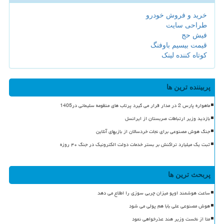
خرید و فروش خودرو
طراحی سایت
فیش حج
قیمت بیسیم باوفنگ
کوتاه کننده لینک
پربیننده ترین ها
ماهواره پارس 2 در مدار قرار می گیرد پرتاب های منظومه سلیمانی در1405
بازدید وزیر ارتباطات صربستان از ایرانسل
جنگ هوش مصنوعی برای نجات خردسالان از بازیهای آنلاین
ثبت یک میلیارد تراکنش بر بستر خدمات دولت الکترونیک در جنگ ۴۰ روزه
پربحث ترین ها
ساعت هوشمند اوپو میزان چربی سوزی را اطلاع می دهد
هوش مصنوعی علی بابا هم پولی می شود
متا از نخست وزیر هند عذرخواهی نمود