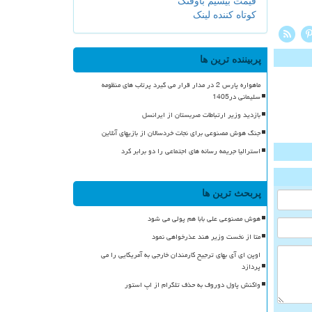
قیمت بیسیم باوفنگ
کوتاه کننده لینک
پربیننده ترین ها
ماهواره پارس 2 در مدار قرار می گیرد پرتاب های منظومه
سلیمانی در1405
بازدید وزیر ارتباطات صربستان از ایرانسل
جنگ هوش مصنوعی برای نجات خردسالان از بازیهای آنلاین
استرالیا جریمه رسانه های اجتماعی را دو برابر کرد
پربحث ترین ها
هوش مصنوعی علی بابا هم پولی می شود
متا از نخست وزیر هند عذرخواهی نمود
اوپن ای آی بهای ترجیح کارمندان خارجی به آمریکایی را می
پردازد
واکنش پاول دوروف به حذف تلگرام از اپ استور