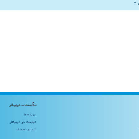
صفحات دیجیتالر
درباره ما
تبلیغات در دیجیتالر
آرشیو دیجیتالر