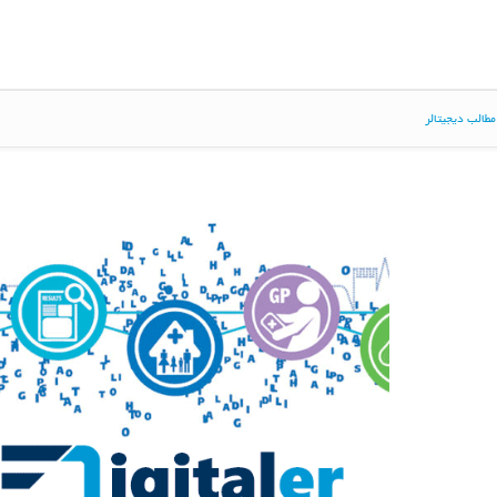
طالب دیجیتالر