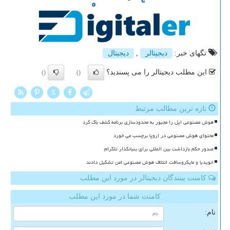
تگهای خبر:
دیجیتالر
,
دیجیتال
این مطلب دیجیتالر را می پسندید؟
()
()
X
تازه ترین مطالب مرتبط
هوش مصنوعی اپل را مجبور به محدودسازی برنامه کشف باگ کرد
محتوای هوش مصنوعی در اروپا برچسب می خورد
صدور حکم بازداشت بین المللی برای بنیانگذار تلگرام
انویدیا و مایکروسافت ائتلاف هوش مصنوعی امن تشکیل دادند
کامنت بینندگان دیجیتالر در مورد این مطلب
کامنت شما در مورد این مطلب
نام: