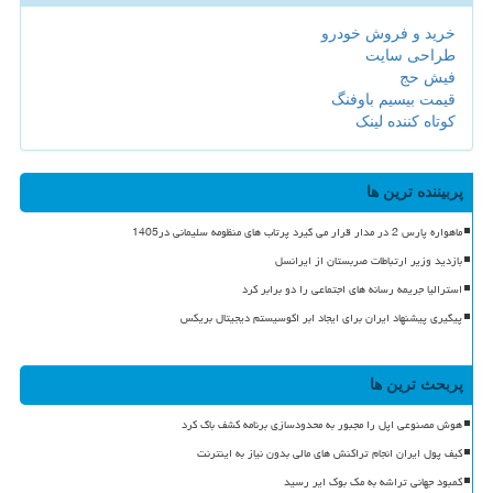
خرید و فروش خودرو
طراحی سایت
فیش حج
قیمت بیسیم باوفنگ
کوتاه کننده لینک
پربیننده ترین ها
ماهواره پارس 2 در مدار قرار می گیرد پرتاب های منظومه سلیمانی در1405
بازدید وزیر ارتباطات صربستان از ایرانسل
استرالیا جریمه رسانه های اجتماعی را دو برابر کرد
پیگیری پیشنهاد ایران برای ایجاد ابر اکوسیستم دیجیتال بریکس
پربحث ترین ها
هوش مصنوعی اپل را مجبور به محدودسازی برنامه کشف باگ کرد
کیف پول ایران انجام تراکنش های مالی بدون نیاز به اینترنت
کمبود جهانی تراشه به مک بوک ایر رسید