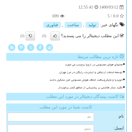
1400/03/12
12:55:41
699
5
/
0.0
تگهای خبر:
تولید
,
ساخت
,
فناوری
این مطلب دیجیتالر را می پسندید؟
(0)
(0)
X
تازه ترین مطالب مرتبط
محتوای هوش مصنوعی در اروپا برچسب می خورد
توسعه خدمات ارتباطی و اینترنت رایگان در مرز مهران
انویدیا و مایکروسافت ائتلاف هوش مصنوعی امن تشکیل دادند
تاکید ستار هاشمی بر پشتیبانی از مناطق کمتر برخوردار
کامنت بینندگان دیجیتالر در مورد این مطلب
کامنت شما در مورد این مطلب
نام:
ایمیل: