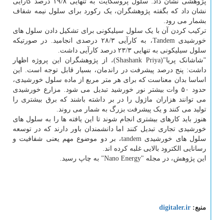
پژوهشی نشان داد. سلول پروسکایت به تنهایی ۱۹/۸ درصد کارآیی
نشان داد که بگفته پژوهشگران، یک رکورد برای سلول نیمه شفاف
بشمار می رود.
ترکیب کردن آن با یک سلول سیلیکونی برای تشکیل دادن سلول های
خورشیدی Tandem، به کارآیی ۲۸/۳ درصدی انجامید. در صورتیکه
سلول سیلیکونی به تنهایی ۲۳/۳ درصد کارآیی داشت.
"شاشانک پریا"(Shashank Priya)، از پژوهشگران این پروژه اظهار
داشت: پنج درصد پیشرفت در راندمان، بسیار قابل توجه است. این
اساسا بدان معناست که برای هر متر مربع از ماده سلول خورشیدی،
حدود ۵۰ وات بیشتر نور خورشید تبدیل می شود. مزارع خورشیدی
می توانند هزاران ماژول را در بر داشته باشند که برق بیشتری را
تولید می کنند و یک پیشرفت بزرگ به شمار می روند.
هنوز باید کارهای بیشتری انجام شوند تا این یافته ها را به سلول های
خورشیدی تجاری تبدیل کنند اما دانشمندان باور دارند که در توسعه
سلول های خورشیدی tandem، بر دو موضوع مهم یعنی شفافیت و
رسانایی الکترود بالایی غلبه کرده اند.
این پژوهش، در مجله "Nano Energy" به چاپ رسید.
منبع:
digitaler.ir