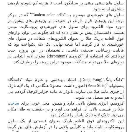
سلول های سنتی مبتنی بر سیلیکون است تا هزینه کم شود و بازدهی
بیشتری ارائه شود.
سلول های خورشیدی موسوم به "Tandem solar cells" که در مرکز
توجه این پژوهش قرار دارند، در حقیقت بر پژوهش های پیشین در
مورد مواد الکترود برای سلول های خورشیدی پروسکایت مبتنی
هستند. دانشمندان پیش تر نشان داده اند که چگونه می توان نوارهای
فوق العاده باریک طلا را بعنوان الکترودهای شفاف در سلول های
خورشیدی به کار گرفت اما نتیجه نهایی، یک لایه یکنواخت بود که
قابلیت رسانایی ضعیفی داشت. دانشمندان در این پروژه جدید
دریافتند که استفاده از "کرومیم"(chromium) بعنوان لایه ابتدایی در
نوارهای طلا می تواند مشکلات موجود دراین زمینه را برطرف کند.
"دانگ یانگ"(Dong Yang)، استاد مهندسی و علوم مواد "دانشگاه
پنسیلوانیا"(Penn State) اظهار داشت: معمولا هنگامی که یک لایه نازک
از چیزی مانند طلا می سازید، نانوذرات مانند جزایر کوچک گردهم می
آیند و به هم متصل می شوند.
کرومیم، انرژی سطح بالایی دارد و همین، محل خوبی برای
ساخت
طلا در قسمت بالای آن فراهم می آورد و در حقیقت به طلا امکان
می دهد تا یک لایه نازک پایدار را تشکیل دهد.
این الکترودهای فوق العاده باریک بعنوان قسمتی از یک سلول
پروسکایت، ثابت ماند و کارآیی بالایی را در آزمایش های این گروه