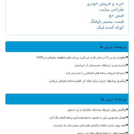
خرید و فروش خودرو
طراحی سایت
فیش حج
قیمت بیسیم باوفنگ
کوتاه کننده لینک
پربیننده ترین ها
ماهواره پارس 2 در مدار قرار می گیرد پرتاب های منظومه سلیمانی در1405
بازدید وزیر ارتباطات صربستان از ایرانسل
استرالیا جریمه رسانه های اجتماعی را دو برابر کرد
پیگیری پیشنهاد ایران برای ایجاد ابر اکوسیستم دیجیتال بریکس
پربحث ترین ها
واکنش پاول دوروف به حذف تلگرام از اپ استور
هوش مصنوعی اپل را مجبور به محدودسازی برنامه کشف باگ کرد
کیف پول ایران انجام تراکنش های مالی بدون نیاز به اینترنت
کمبود جهانی تراشه به مک بوک ایر رسید