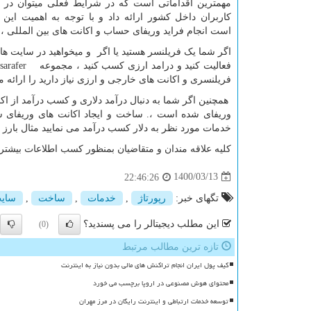
مهمترین اقداماتی است که در شرایط فعلی میتوان در ا
کاربران داخل کشور ارائه داد و با توجه به اهمیت این 
است انجام فراید وریفای حساب و اکانت های بین المللی ، ر
اگر شما یک فریلنسر هستید یا اگر و میخواهید در سایت ه
فعالیت کنید و درامد ارزی کسب کنید ، مجموعه
sarafer
د
فریلنسری و اکانت های خارجی و ارزی نیاز دارید را ارائه م
همچنین اگر شما به دنبال درآمد دلاری و کسب درآمد از اکا
وریفای شده است ،. ساخت و ایجاد اکانت های وریفای شد
خدمات مورد نظر به دلار کسب درآمد می نمایید مثال بارز 
کلیه علاقه مندان و متقاضیان بمنظور کسب اطلاعات بیشتر 
1400/03/13
22:46:26
تگهای خبر:
رپورتاژ
,
خدمات
,
ساخت
,
سای
این مطلب دیجیتالر را می پسندید؟
(0)
تازه ترین مطالب مرتبط
کیف پول ایران انجام تراکنش های مالی بدون نیاز به اینترنت
محتوای هوش مصنوعی در اروپا برچسب می خورد
توسعه خدمات ارتباطی و اینترنت رایگان در مرز مهران