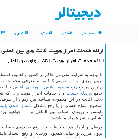
دیجیتالر
صفحه اصلی
فاوا
اینترنت
فناوری
م
ارائه خدمات احراز هویت اكانت های بین المللی
ارائه خدمات احراز هویت اكانت های بین المللی
با توجه به شرایط تحریمی حاکم بر کشور و اهمیت استفاد
برون مرزی امروز تصمیم گرفتیم به معرفی مجموعه
صر
بهترین مراجع
رفع مسدود بایننس
،
وریفای بایننس
، یا بع
جامع
وریفای حساب
و یا خدمات احراز هویت و ... که ش
1200 اکانت در این مجموعه میباشد بپردازیم ، از طرفی 
موضوع افتتاح حساب و یا رفع مشکل
مسدود شدن باین
بایننس ، وریفای حساب بین المللی و .... خواهیم پرد
آشنایی بیشتر همراه ما باشید .
وریفای و احراز هویت حساب و یا رفع مسدودی حساب و
برون مرزی و جهانی همچون وریفای و رفع انسداد باین