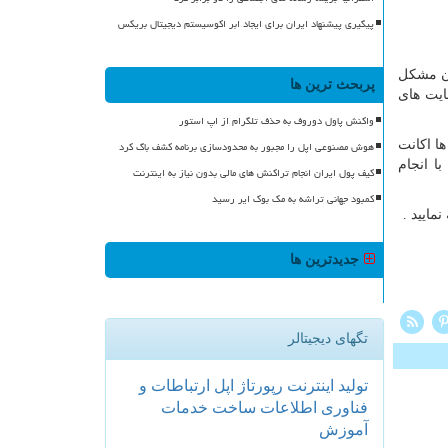
پیگیری پیشنهاد ایران برای ایجاد ابر اکوسیستم دیجیتال بریکس
ون مشکل
پربحث ترین ها
ایت های
واکنش پاول دوروف به حذف تلگرام از اپ استور
هوش مصنوعی اپل را مجبور به محدودسازی برنامه کشف باگ کرد
ها اکانت
ا انجام
کیف پول ایران انجام تراکنش های مالی بدون نیاز به اینترنت
کمبود جهانی تراشه به مک بوک ایر رسید
مایید .
جدیدترین ها
تگهای دیجیتالر
تولید
اینترنت
رپورتاژ
اپل
ارتباطات و
فناوری اطلاعات
ساخت
خدمات
آموزش