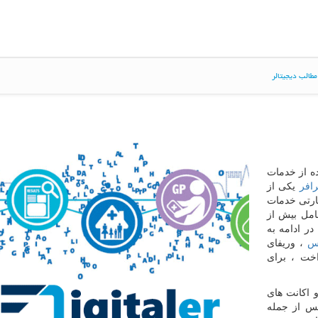
طالب دیجیتالر
ه از خدمات
افر
یکی از
بارتی خدمات
امل بیش از
در ادامه به
نس
، وریفای
اخت ، برای
 اکانت های
نس از جمله