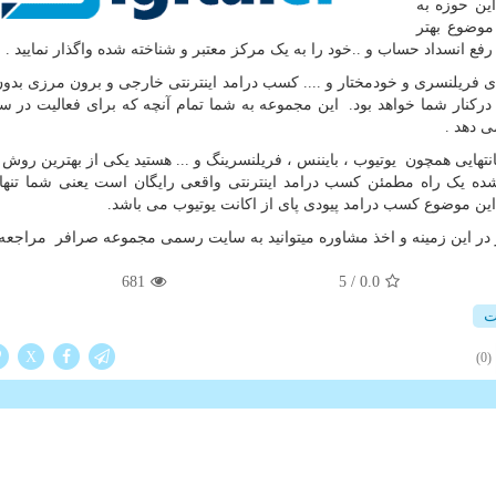
ین حوزه به
موضوع بهتر
فع انسداد حساب و ..خود را به یک مرکز معتبر و شناخته شده واگذار نمایید .
ای فریلنسری و خودمختار و .... کسب درامد اینترنتی خارجی و برون مرزی بد
رکنار شما خواهد بود. این مجموعه به شما تمام آنچه که برای فعالیت در س
ی دهد .
نتهایی همچون یوتیوب ، بایننس ، فریلنسرینگ و ... هستید یکی از بهترین روش 
ه یک راه مطمئن کسب درامد اینترنتی واقعی رایگان است یعنی شما تنها ب
این موضوع کسب درامد پیودی پای از اکانت یوتیوب می باشد.
در این زمینه و اخذ مشاوره میتوانید به سایت رسمی مجموعه صرافر مراجعه ن
681
5
/
0.0
ت
X
(0)