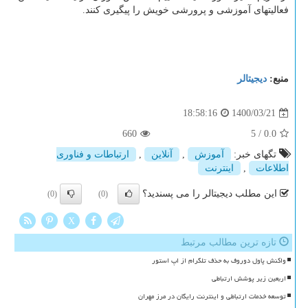
فعالیتهای آموزشی و پرورشی خویش را پیگیری کنند.
منبع:
دیجیتالر
1400/03/21
18:58:16
660
5
/
0.0
تگهای خبر:
آموزش
,
آنلاین
,
ارتباطات و فناوری
اطلاعات
,
اینترنت
این مطلب دیجیتالر را می پسندید؟
(0)
(0)
X
تازه ترین مطالب مرتبط
واکنش پاول دوروف به حذف تلگرام از اپ استور
اربعین زیر پوشش ارتباطی
توسعه خدمات ارتباطی و اینترنت رایگان در مرز مهران