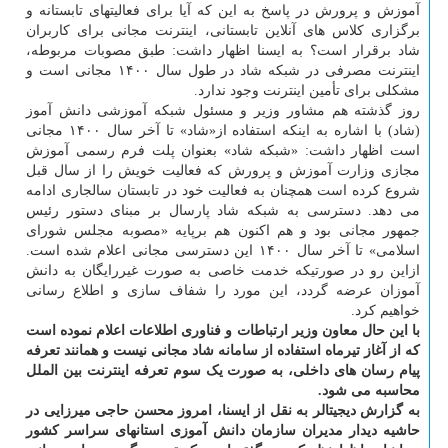
آموزش و پرورش در پاسخ به این که آیا برای فعالیتهای تابستانه و
برگزاری کلاس های آنلاین تابستانی، اینترنت مجانی برای کاربران
شاد برقرار است؟ به ایسنا اظهار داشت: طبق مصوبات مربوطه،
اینترنت مصرفی در شبکه شاد در طول سال ۱۴۰۰ مجانی است و
مشکلی برای تأمین اینترنت وجود ندارد.
روز گذشته هم مشاور وزیر و مسئول شبکه آموزشی دانش آموز
(شاد) با اشاره به اینکه استفاده از«شاد» تا آخر سال ۱۴۰۰ مجانی
است اظهار داشت: «شبکه شاد» بعنوان پلت فرم رسمی آموزش
مجازی وزارت آموزش و پرورش که فعالیت خویش را از سال قبل
شروع کرده است همچنان به فعالیت خود در تابستان سالجاری ادامه
می دهد. دسترسی به شبکه شاد پارسال بر مبنای دستور رئیس
جمهور مجانی بود و هم اکنون هم برپایه «مصوبه مجلس شورای
اسلامی» تا آخر سال ۱۴۰۰ این دسترسی مجانی اعلام شده است.
ازاین رو در صورتیکه خدمت خاصی به صورت غیررایگان به دانش
آموزان عرضه گردد، این مورد را شفاف سازی و اطلاع رسانی
خواهیم کرد.
با این حال معاون وزیر ارتباطات و فناوری اطلاعات اعلام نموده است
که از آغاز تیرماه استفاده از سامانه شاد مجانی نیست و همانند تعرفه
پیام رسان های داخلی، به صورت یک سوم تعرفه اینترنت بین الملل
محاسبه می شود.
به گزارش دیجیتالر به نقل از ایسنا، امروز محسن حاجی میرزایی در
حاشیه دیدار مدیران سازمان دانش آموزی استانهای سراسر کشور