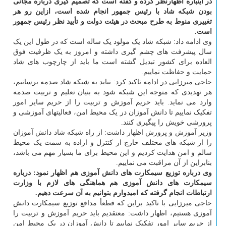
در اینباره اظهارنظر کرده و گفته است که تصمیم گیری درباره مجانی
بودن شبکه شاد با رئیس جمهور انجام شده است، ازاین رو هر
تغییری منوط به طرح مبحث در هیئت دولت و تأیید نظر رئیس جمهور
است.
وی ادامه داد: شبکه شاد یک مولود یک ساله است که در طول این یک
سال پیشرفت های چشم گیری داشته و امروز به یک ظرفیت فوق
العاده برای کشور تبدیل گشته است ما باید از چارچوب های شاد
حمایت و حفاظت نماییم.
حاجی میرزایی در ادامه تاکید کرد: نباید به شبکه شاد صدمه برسانیم،
هر تهدیدی که متوجه این شبکه شود به بنیان تعلیم و تربیت صدمه
وارد می نماید. باید حریم آموزش و تربیت را از حریم سایر امور
تفکیک نماییم تا دانش آموزان در یک محیط امن، فعالیتهای آموزشی و
پرورشی خویش را پیگیری کنند.
وزیر آموزش و پرورش اظهار داشت: از راه شبکه شاد دانش آموزان
را از شبکه های مختلف خارج از کنترل و اراده به سمت یک محیط
سالم و امن هدایت کردیم و این محیط برای ما بسیار مهم می باشد،
بنابراین از آن مراقبت می نماییم.
وی درباره توزیع سیمکارت های دانش آموزی هم اظهار نمود: درباره
سیمکارت های دانش آموزی هم هماهنگی های لازم با وزارت
ارتباطات انجام گرفته که امیدوارم بتوانیم به آن سرعت دهیم.
حاجی میرزایی با تاکید براین که قطعأ مدافع توزیع سیمکارت دانش
آموزی هستیم، اظهار داشت: معتقدیم باید حریم آموزش و تربیت را
از حریم سایر امور تفکیک نماییم تا دانش آموزان در یک محیط امن