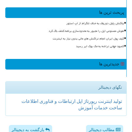
پربحث ترین ها
واکنش پاول دوروف به حذف تلگرام از اپ استور
هوش مصنوعی اپل را مجبور به محدودسازی برنامه کشف باگ کرد
کیف پول ایران انجام تراکنش های مالی بدون نیاز به اینترنت
کمبود جهانی تراشه به مک بوک ایر رسید
جدیدترین ها
تگهای دیجیتالر
تولید
اینترنت
رپورتاژ
اپل
ارتباطات و فناوری اطلاعات
ساخت
خدمات
آموزش
مطالب دیجیتالر
بازگشت به دیجیتالر