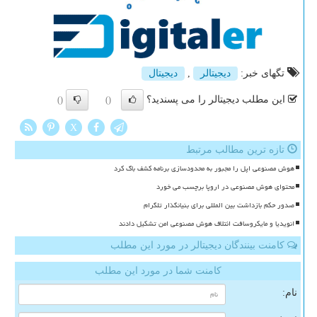
تگهای خبر:
دیجیتالر
,
دیجیتال
این مطلب دیجیتالر را می پسندید؟
()
()
X
تازه ترین مطالب مرتبط
هوش مصنوعی اپل را مجبور به محدودسازی برنامه کشف باگ کرد
محتوای هوش مصنوعی در اروپا برچسب می خورد
صدور حکم بازداشت بین المللی برای بنیانگذار تلگرام
انویدیا و مایکروسافت ائتلاف هوش مصنوعی امن تشکیل دادند
کامنت بینندگان دیجیتالر در مورد این مطلب
کامنت شما در مورد این مطلب
نام: