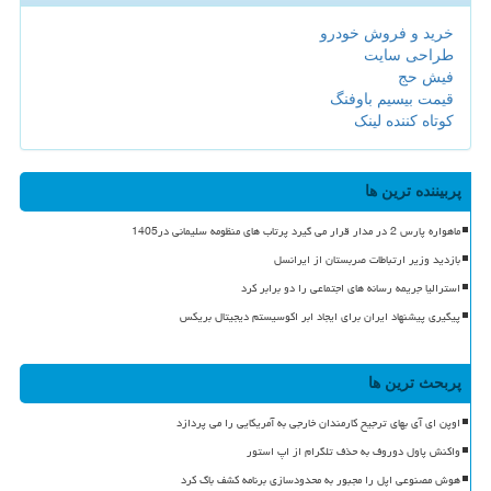
خرید و فروش خودرو
طراحی سایت
فیش حج
قیمت بیسیم باوفنگ
کوتاه کننده لینک
پربیننده ترین ها
ماهواره پارس 2 در مدار قرار می گیرد پرتاب های منظومه سلیمانی در1405
بازدید وزیر ارتباطات صربستان از ایرانسل
استرالیا جریمه رسانه های اجتماعی را دو برابر کرد
پیگیری پیشنهاد ایران برای ایجاد ابر اکوسیستم دیجیتال بریکس
پربحث ترین ها
اوپن ای آی بهای ترجیح کارمندان خارجی به آمریکایی را می پردازد
واکنش پاول دوروف به حذف تلگرام از اپ استور
هوش مصنوعی اپل را مجبور به محدودسازی برنامه کشف باگ کرد