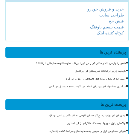
خرید و فروش خودرو
طراحی سایت
فیش حج
قیمت بیسیم باوفنگ
کوتاه کننده لینک
پربیننده ترین ها
ماهواره پارس 2 در مدار قرار می گیرد پرتاب های منظومه سلیمانی در1405
بازدید وزیر ارتباطات صربستان از ایرانسل
استرالیا جریمه رسانه های اجتماعی را دو برابر کرد
پیگیری پیشنهاد ایران برای ایجاد ابر اکوسیستم دیجیتال بریکس
پربحث ترین ها
اوپن ای آی بهای ترجیح کارمندان خارجی به آمریکایی را می پردازد
واکنش پاول دوروف به حذف تلگرام از اپ استور
هوش مصنوعی اپل را مجبور به محدودسازی برنامه کشف باگ کرد