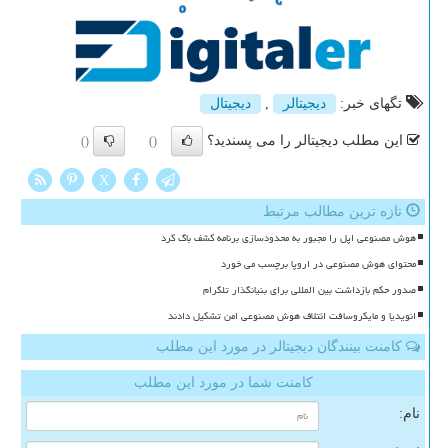
تگهای خبر:
دیجیتالر
,
دیجیتال
این مطلب دیجیتالر را می پسندید؟
()
()
X
تازه ترین مطالب مرتبط
هوش مصنوعی اپل را مجبور به محدودسازی برنامه کشف باگ کرد
محتوای هوش مصنوعی در اروپا برچسب می خورد
صدور حکم بازداشت بین المللی برای بنیانگذار تلگرام
انویدیا و مایکروسافت ائتلاف هوش مصنوعی امن تشکیل دادند
کامنت بینندگان دیجیتالر در مورد این مطلب
کامنت شما در مورد این مطلب
نام: