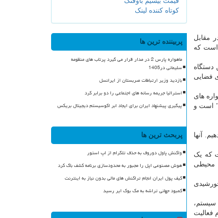
قیمت بیسیم باوفنگ
کوتاه کننده لینک
سخه مقاوم در مقابل
پربیننده ترین ها
 "پایتون" استفاده می نماید. "BFree" همینطور شامل سخت افزارهای برداشت انرژی به نام "BFree Shield" است که
ماهواره پارس 2 در مدار قرار می گیرد پرتاب های منظومه
سلیمانی در1405
. این دستگاه
ی فضایی
بازدید وزیر ارتباطات صربستان از ایرانسل
استرالیا جریمه رسانه های اجتماعی را دو برابر کرد
ماهواره های
پیگیری پیشنهاد ایران برای ایجاد ابر اکوسیستم دیجیتال بریکس
که به صورت کامل از انرژی خورشیدی تغذیه می کنند، مفید باشند. به قول وی: سیستم جدید "BFree"، تکامل فناوری "ENGAGE" است و
پربحث ترین ها
م. آنها
واکنش پاول دوروف به حذف تلگرام از اپ استور
بدان معناست که یک
هوش مصنوعی اپل را مجبور به محدودسازی برنامه کشف باگ کرد
یست محیطی
کیف پول ایران انجام تراکنش های مالی بدون نیاز به اینترنت
خورشیدی
کمبود جهانی تراشه به مک بوک ایر رسید
، سیستم،
 فعالیت