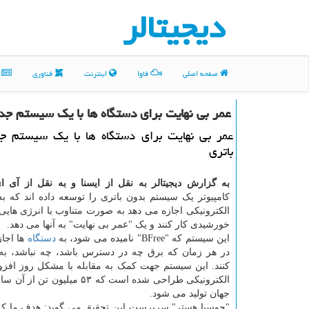
دیجیتالر
صفحه اصلی
فاوا
اینترنت
فناوری
م
عمر بی نهایت برای دستگاه ها با یک سیستم جد
عمر بی نهایت برای دستگاه ها با یک سیستم ج
باتری
به گزارش دیجیتالر به نقل از ایسنا و به نقل از آی ا
کامپیوتر یک سیستم بدون باتری را توسعه داده اند که ب
الکترونیکی اجازه می دهد به صورت متناوب با انرژی هایی
خورشیدی کار کنند و یک "عمر بی نهایت" به آنها می دهد.
این سیستم که "BFree" نامیده می شود، به
دستگاه
ها اجاز
در هر زمان که برق چه در دسترس باشد، چه نباشد، به
کنند. این سیستم جهت کمک به مقابله با مشکل روز افزون
الکترونیکی طراحی شده است که ۵۳ میلیون 
جهان تولید می شود.
"جوسیا هستر" سرپرست این تحقیق می گوید: هدف ما که 