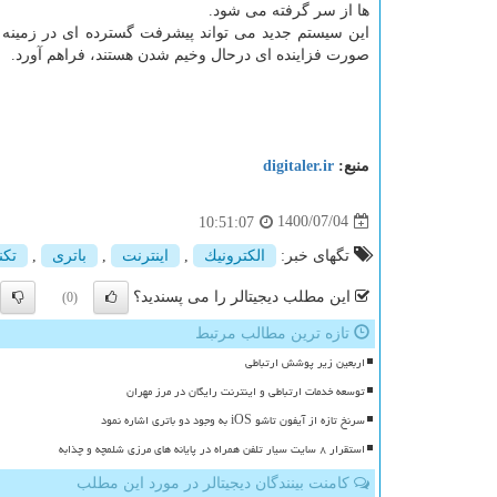
ها از سر گرفته می شود.
این سیستم جدید می تواند پیشرفت گسترده ای در زمینه لو
صورت فزاینده ای درحال وخیم شدن هستند، فراهم آورد.
منبع:
digitaler.ir
1400/07/04
10:51:07
تگهای خبر:
الكترونیك
,
اینترنت
,
باتری
,
تكن
این مطلب دیجیتالر را می پسندید؟
(0)
تازه ترین مطالب مرتبط
اربعین زیر پوشش ارتباطی
توسعه خدمات ارتباطی و اینترنت رایگان در مرز مهران
سرنخ تازه از آیفون تاشو iOS به وجود دو باتری اشاره نمود
استقرار ۸ سایت سیار تلفن همراه در پایانه های مرزی شلمچه و چذابه
کامنت بینندگان دیجیتالر در مورد این مطلب