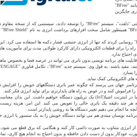
تحقق آن دور باشد، این است که فناوری های بدون باتری مانند "BFree"
اری جایگزین
گروه محققان از دانشگاه "نورث وسترن" و دانشگاه صنعتی "دلفت"، سیستم "BFree" را توسعه دادند، سیستمی که از ن
اختلال زبان برنامه نویسی
سال قبل آنها از یک سیستم بدون باتری به نام "ENGAGE" رونمایی کردند که تنها از انرژی جنبشی فشار دکمه ها استفاده می کرد
ند راه را برای قطعات الکترونیکی دارای کارکرد طولانی مدت برای مأموریت ها
 احتیاج ندارد.
 که نسخه های بعدی "BFree" با الهام از قابلیت های برنامه نویسی بدون باتری می توانند در عرصه فضا و بخصوص 
کوچک 
 بسازد.
 های الکترونیکی کمک نماید.
رتاسر جهان می پرسند که چگونه عمر باتری دستگاههای خویش را افزایش دهی
را فراموش کنند و در عوض به راه های پایدارتری برای تولید انرژی فکر کنند.
"هستر" توضیح داد: خیلی از مردم پیشبینی می کنند که ما در اینترنت اشیا(IoT) یک تریلیون دستگاه خواهیم داشت. این 
 نفر خواهیم داشت که هر چند دقیقه یک باتری خالی را تعویض می کنند. این امر، هزینه ز
ه ما انجام می دهیم تغییر دستگاه ها به روشی پایدارتر است.
 برنامه نویسان مبتدی هم می توانند دستگاه خویش را به یک سنسور با انرژی 
با استفاده از انرژی متناوب به صورت دائمی کار کنند و هنگامی که برق قطع می شود
 خودکار بدون از دست دادن حافظه و بدون احتیاج به انجام هیچ کاری، تمام