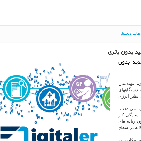
طالب دیجیتالر
ید بدون باتری
دید بدون
ی
، مهندسان
ه دستگاههای
 نظیر انرژی
ه می دهد تا
 سادگی کار
 زباله های
تن از آن سالانه در سطح
امکان دارد