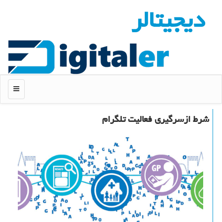
دیجیتالر
منو
شرط ازسرگیری فعالیت تلگرام