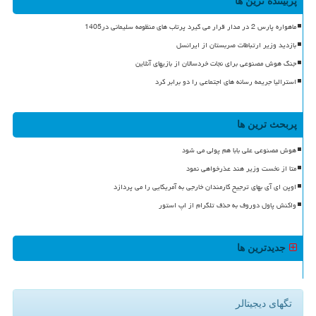
پربیننده ترین ها
ماهواره پارس 2 در مدار قرار می گیرد پرتاب های منظومه سلیمانی در1405
بازدید وزیر ارتباطات صربستان از ایرانسل
جنگ هوش مصنوعی برای نجات خردسالان از بازیهای آنلاین
استرالیا جریمه رسانه های اجتماعی را دو برابر کرد
پربحث ترین ها
هوش مصنوعی علی بابا هم پولی می شود
متا از نخست وزیر هند عذرخواهی نمود
اوپن ای آی بهای ترجیح کارمندان خارجی به آمریکایی را می پردازد
واکنش پاول دوروف به حذف تلگرام از اپ استور
جدیدترین ها
تگهای دیجیتالر