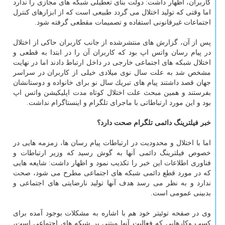
كاربران، اظهار داشت: دولت بنای تعطیلی شبكه های مجازی را ندارد
اما وقتی كه تولید اختلال می گردد طبیعی است كه از ابزارهای كنترل
اجتماعات غیرقانونی استفاده و تصمیمات مقطعی گرفته شود.
پس از آن، گزارش های منتشرشده از جانب كاربران حاكی از اختلال
در پیام رسان واتس اپ بود كه كاربران آن را در ابتدا به قطعی و
اختلال شبكه های اجتماعی خارجی در داخل ارتباط دادند اما در نهایت
مشخص شد به علت سال نوی میلادی خیلی از كاربران در سراسر
جهان قصد داشتند پیام های تبریك سال نو برای خانواده و دوستانشان
بفرستند و همین مبحث علت اختلال كوتاه مدت اپلیكیشن واتس اپ
بود و این مورد ارتباطاتی با ماجرای تلگرام و اینستاگرام نداشت.
خبر فیلترینگ دائمی تلگرام صحت دارد؟
اما با اختلال و محدودیت در ارتباطات پیام رسان ها، زمزمه هایی در
خصوص فیلترینگ دائمی آنها به گوش رسید كه وزیر ارتباطات و
فناوری اطلاعات این خبر را تكذیب نمود و اظهار داشت: شایعه هایی
كه در مورد قطع دائمی شبكه های اجتماعی مطرح می شود، صحت
ندارد و به نظر می رسد هدف آنها تولید نارضایتی های اجتماعی و
بدبینی عمومی است.
وی در صفحه توئیتر خود هم با اشاره به مشكلات بوجود آمده برای
كسب وكارهایی كه فعالیت آنها مبتنی بر شبكه های اجتماعی است،