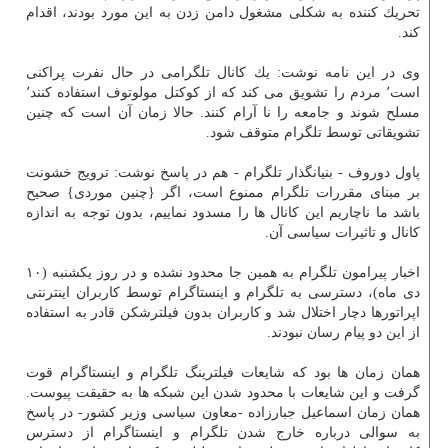
تحریك كننده به شكلی مشغول دامن زدن به این مورد بودند، اقدام
كند.
وی در این نامه نوشت: یك كانال تلگرامی در حال نفرت پراكنی
است٬ مردم را تشویق می كند كه از كوكتل مولوتوف استفاده كنند٬
مسلح شوند و جامعه را نا آرام كنند. حالا زمان آن است كه چنین
تشویقاتی توسط تلگرام متوقف شود.
پاول دوروف - بنیانگذار تلگرام - هم در پاسخ نوشت: ترویج خشونت
بر مبنای مقررات تلگرام ممنوع است، اگر {چنین موردی} صحیح
باشد ما ناچاریم این كانال ها را مسدود نماییم، بدون توجه به اندازه
كانال و تاثیرات سیاسی آن.
اخبار پیرامون تلگرام به همین جا محدود نشده و در روز یكشنبه (۱۰
دی ماه)، دسترسی به تلگرام و اینستاگرام توسط كاربران اینترنتی
اپراتورها دچار اختلال شد و كاربران بدون فیلترشكن قادر به استفاده
از این دو پیام رسان نبودند.
همان زمان ها بود كه شایعات فیلترینگ تلگرام و اینستاگرام قوت
گرفت و این شایعات با محدود شدن این شبكه ها به حقیقت پیوست.
همان زمان اسماعیل جبارزاده -معاون سیاسی وزیر كشور- در پاسخ
به سوالی درباره خارج شدن تلگرام و اینستاگرام از دسترس