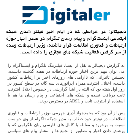
دیجیتالر: در شرایطی كه در ایام اخیر فیلتر شدن شبكه
اجتماعی اینستاگرام و پیام رسان تلگرام در صدر اخبار حوزه
ارتباطات و فناوری اطلاعات قرار داشته، وزیر ارتباطات وعده
از سر گرفتن فعالیت شبكه های مجازی را داده است.
به گزارش دیجیتالر به نقل از ایسنا، فیلترینگ تلگرام و اینستاگرام را
می توان مهم ترین اخبار حوزه ارتباطات در هفته گذشته دانست.
نخستین تاثیراتی كه ناآرامی های روزهای اخیر بر ارتباطات كشور
داشت، اختلال اینترنت همراه اپراتورهای سه گانه در سطح كشور در
روز اول هفته بود كه البته در ابتدا گزارشی در خصوص اختلال اینترنت
ثابت دریافت نشده و شبكه های اجتماعی و پیام رسان ها هم با
استفاده از اینترنت ثابت و ADSL در دسترس بودند.
پس از آن بود كه محمدجواد آذری جهرمی -وزیر ارتباطات و فناوری
اطلاعات- در توئیتر خود خطاب به مدیر شبكه تلگرام از وی خواست
نسبت به برخورد و مقابله با كانال های فارسی زبان تلگرامی كه با
پوشش دادن اخبار و تصاویر از تجمع ها و انتشار پیام های سیاسی