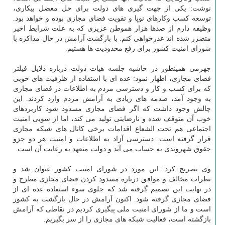
نوشت: یكی از جهت گیری های دولت برای حل معضل بیكاری،
توسعه كسب وكارهای نوپا و تقویت فضای مجازی بوده و خواهد بود.
وظیفه دارم از صدها هزار هموطن عزیزی كه به علت شرایط اخیر
متضرر شده اند عذرخواهی كنم. با بازگشت آرامش در حال مذاكره با
شورای امنیت كشور برای رفع محدودیت ها هستیم.
جهرمی همینطور در حاشیه جلسه هیات دولت درباره دلایل فیلتر
فضای مجازی، اظهار نمود: عده ای با استفاده از ظرفیت های خوبی
كه برای كسب و كار و دسترسی مردم به اطلاعات در فضای مجازی
به وجود آمد، صدمه های زیادی به آرامش مردم وارد كردند. این
چالش وجود داشت كه اگر فضای مجازی مسدود شود كاربردهای
خوب آن متوقف شده و نارضایتی تولید می كند، اما از سویی امنیت
اجتماعی هم تحت الشعاع اقدامات برخی كانال های شبكه مجازی
قرار گرفته است. دسترسی آزاد به اطلاعات و امنیت هر دو جزو
حقوق شهروندی به حساب می آید و دولت متعهد به رعایت آن است.
وی تصریح كرد: این مورد در شورای امنیت كشور عنوان شد و
نظرات مخالف و موافق درباره مسدود كردن فضای مجازی مطرح و
در نهایت این تصمیم گرفته شد كه جلوی سوء استفاده عده ای از
فضای مجازی گرفته شود. اكنون آرامش در حال بازگشت به كشور
است و ما از شورای امنیت ملی پیگیری كردیم در نقاطی كه آرامش
بازگشته است، فعالیت شبكه های مجازی را از سر بگیریم.