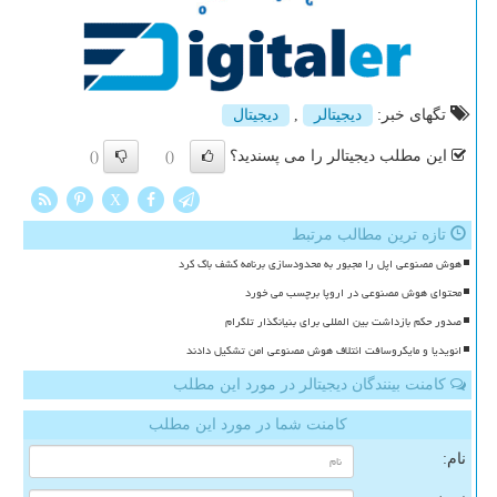
تگهای خبر:
دیجیتالر
,
دیجیتال
این مطلب دیجیتالر را می پسندید؟
()
()
X
تازه ترین مطالب مرتبط
هوش مصنوعی اپل را مجبور به محدودسازی برنامه کشف باگ کرد
محتوای هوش مصنوعی در اروپا برچسب می خورد
صدور حکم بازداشت بین المللی برای بنیانگذار تلگرام
انویدیا و مایکروسافت ائتلاف هوش مصنوعی امن تشکیل دادند
کامنت بینندگان دیجیتالر در مورد این مطلب
کامنت شما در مورد این مطلب
نام: