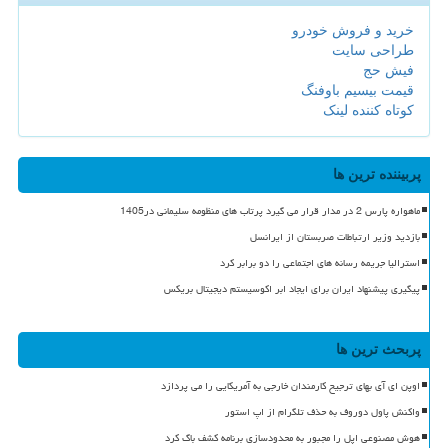
خرید و فروش خودرو
طراحی سایت
فیش حج
قیمت بیسیم باوفنگ
کوتاه کننده لینک
پربیننده ترین ها
ماهواره پارس 2 در مدار قرار می گیرد پرتاب های منظومه سلیمانی در1405
بازدید وزیر ارتباطات صربستان از ایرانسل
استرالیا جریمه رسانه های اجتماعی را دو برابر کرد
پیگیری پیشنهاد ایران برای ایجاد ابر اکوسیستم دیجیتال بریکس
پربحث ترین ها
اوپن ای آی بهای ترجیح کارمندان خارجی به آمریکایی را می پردازد
واکنش پاول دوروف به حذف تلگرام از اپ استور
هوش مصنوعی اپل را مجبور به محدودسازی برنامه کشف باگ کرد