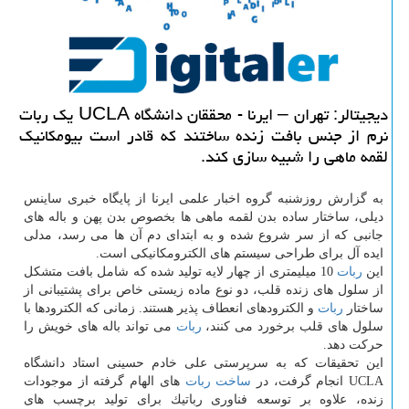
دیجیتالر: تهران – ایرنا - محققان دانشگاه UCLA یك ربات
نرم از جنس بافت زنده ساختند كه قادر است بیومكانیك
لقمه ماهی را شبیه سازی كند.
به گزارش روزشنبه گروه اخبار علمی ایرنا از پایگاه خبری ساینس
دیلی، ساختار ساده بدن لقمه ماهی ها بخصوص بدن پهن و باله های
جانبی كه از سر شروع شده و به ابتدای دم آن ها می رسد، مدلی
ایده آل برای طراحی سیستم های الكترومكانیكی است.
این
ربات
10 میلیمتری از چهار لایه تولید شده كه شامل بافت متشكل
از سلول های زنده قلب، دو نوع ماده زیستی خاص برای پشتیبانی از
ساختار
ربات
و الكترودهای انعطاف پذیر هستند. زمانی كه الكترودها با
سلول های قلب برخورد می كنند،
ربات
می تواند باله های خویش را
حركت دهد.
این تحقیقات كه به سرپرستی علی خادم حسینی استاد دانشگاه
UCLA انجام گرفت، در
ساخت
ربات
های الهام گرفته از موجودات
زنده، علاوه بر توسعه فناوری رباتیك برای تولید برچسب های