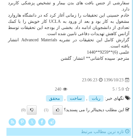
سفارشی از جنس بافت های بدن بیمار و تشخیص پزشكی كاربرد
دارد.
خادم حسینی این تحقیقات را زمانی آغاز كرد كه در دانشگاه هاروارد
مشغول به كار بود و بعد از ورود به UCLA كار خویش را با كمك
تعدادی از دانشجویان ادامه داد. بخشی از بودجه این تحقیقات توسط
آژانس كاهش تهدیدات دفاعی تامین شده است.
گزارش كامل این تحقیقات در نشریه Advanced Materials انتشار
یافته است.
علمی (6)**9259**1440
مترجم: سپیده كاشانی** انتشار: گلشن
1396/10/23
23:06:23
240
5
/
5.0
تگهای خبر:
ربات
,
ساخت
,
محقق
این مطلب دیجیتالر را می پسندید؟
(0)
(1)
X
تازه ترین مطالب مرتبط