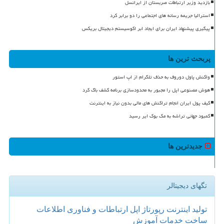
بازدید وزیر ارتباطات صربستان از ایرانسل
استرالیا جریمه رسانه های اجتماعی را دو برابر کرد
پیگیری پیشنهاد ایران برای ایجاد ابر اکوسیستم دیجیتال بریکس
پربحث ترین ها
واکنش پاول دوروف به حذف تلگرام از اپ استور
هوش مصنوعی اپل را مجبور به محدودسازی برنامه کشف باگ کرد
کیف پول ایران انجام تراکنش های مالی بدون نیاز به اینترنت
کمبود جهانی تراشه به مک بوک ایر رسید
جدیدترین ها
تگهای دیجیتالر
تولید
اینترنت
رپورتاژ
اپل
ارتباطات و فناوری اطلاعات
ساخت
خدمات
آموزش