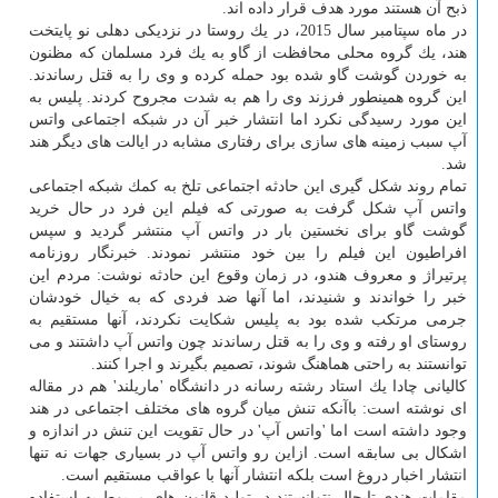
ذبح آن هستند مورد هدف قرار داده اند.
در ماه سپتامبر سال 2015، در یك روستا در نزدیكی دهلی نو پایتخت
هند، یك گروه محلی محافظت از گاو به یك فرد مسلمان كه مظنون
به خوردن گوشت گاو شده بود حمله كرده و وی را به قتل رساندند.
این گروه همینطور فرزند وی را هم به شدت مجروح كردند. پلیس به
این مورد رسیدگی نكرد اما انتشار خبر آن در شبكه اجتماعی واتس
آپ سبب زمینه های سازی برای رفتاری مشابه در ایالت های دیگر هند
شد.
تمام روند شكل گیری این حادثه اجتماعی تلخ به كمك شبكه اجتماعی
واتس آپ شكل گرفت به صورتی كه فیلم این فرد در حال خرید
گوشت گاو برای نخستین بار در واتس آپ منتشر گردید و سپس
افراطیون این فیلم را بین خود منتشر نمودند. خبرنگار روزنامه
پرتیراژ و معروف هندو، در زمان وقوع این حادثه نوشت: مردم این
خبر را خواندند و شنیدند، اما آنها ضد فردی كه به خیال خودشان
جرمی مرتكب شده بود به پلیس شكایت نكردند، آنها مستقیم به
روستای او رفته و وی را به قتل رساندند چون واتس آپ داشتند و می
توانستند به راحتی هماهنگ شوند، تصمیم بگیرند و اجرا كنند.
كالیانی چادا یك استاد رشته رسانه در دانشگاه 'ماریلند' هم در مقاله
ای نوشته است: باآنكه تنش میان گروه های مختلف اجتماعی در هند
وجود داشته است اما 'واتس آپ' در حال تقویت این تنش در اندازه و
اشكال بی سابقه است. ازاین رو واتس آپ در بسیاری جهات نه تنها
انتشار اخبار دروغ است بلكه انتشار آنها با عواقب مستقیم است.
مقامات هندی تابحال نتوانستند در تولید قانون های مربوط به استفاده