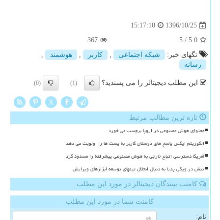
1396/10/25
15:17:10
367
5
/
5.0
تگهای خبر:
شبكه اجتماعی
,
كاربر
,
هوشمند
,
رسانه
این مطلب دیجیتالر را می پسندید؟
(0)
(1)
X
تازه ترین مطالب مرتبط
محتوای هوش مصنوعی در اروپا برچسب می خورد
الگوریتم ایکس پاسخ های دوستان کاربر به پست ها را اولویت می دهد
آمریکا دسترسی اتباع خارجی به هوش مصنوعی پیشرفته را مسدود کرد
تنش در ویکی پدیا به دنبال انحلال تیمهای توسعه ابزارهای ویرایش
کامنت بینندگان دیجیتالر در مورد این مطلب
کامنت شما در مورد این مطلب
نام: