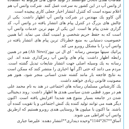
از واتس آپ در این كشور به سرعت عمل كنند. شركت واتس آپ هم
اعلام نموده است كه كنترل انتشار اخبار جعلی كاری پیچیده است.
آلن كاوو یك مهندس در شركت واتس آپ اظهار داشت: یكی از
چالش های بزرگ در كنترل پیام های انتشار یافته در واتس آپ، كد
گزاری شدن پیام ها است. این یكی از مهم ترین خدمات واتس آپ
است كه به حفظ حریم شخصی و امنیت كمك می نماید. اما همین
خصوصیت دستیابی به منبع خطرناك ترین پیام های انتشار یافته در
واتس آپ را با مشكل روبرو می كند.
پراتیك سینها موسس رسانه ' ای ال تی نیوز'(Alt News) هم در همین
رابطه اظهار داشت: پیام های واتس آپ رمزگذاری شده اند. این
رسانه به یك وسیله اصلی جهت انتشار شایعات تبدیل گشته است.
مردم می دانند كه حتی اگر آنها اخباری را منتشر كنند كه ممكن است
به نتایج فاجعه بار مانند كشته شدن انسانی منجر شود، هنوز هم
مصونیت قانونی زیادی خواهند داشت.
یك كارشناس مسلمان رسانه های اجتماعی در هند به نام محمد علی
هم در مورد قطبی شدن سیاسی هندی ها اظهار داشت: روند دیجیتالی
شدن در جامعه بسیار متنوع هند شدیدا افزایش یافته است. اكنون
دیگر همه می توانند تولید كننده یك كنش اجتماعی و یا تقویت كننده آن
باشند. ما اكنون با میلیون ها روستایی هندی روبرو هستیم كه ازطریق
واتس آپ افراطی می شوند.
آساق**267*1144*وحیده دینداری**انتشار دهنده: علیرضا جباری