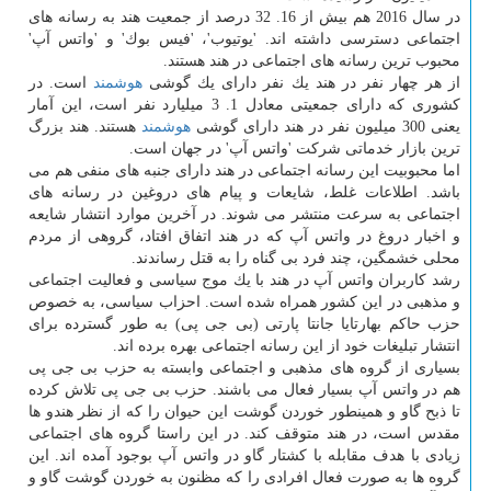
در سال 2016 هم بیش از 16. 32 درصد از جمعیت هند به رسانه های
اجتماعی دسترسی داشته اند. 'یوتیوب'، 'فیس بوك' و 'واتس آپ'
محبوب ترین رسانه های اجتماعی در هند هستند.
از هر چهار نفر در هند یك نفر دارای یك گوشی
هوشمند
است. در
كشوری كه دارای جمعیتی معادل 1. 3 میلیارد نفر است، این آمار
یعنی 300 میلیون نفر در هند دارای گوشی
هوشمند
هستند. هند بزرگ
ترین بازار خدماتی شركت 'واتس آپ' در جهان است.
اما محبوبیت این رسانه اجتماعی در هند دارای جنبه های منفی هم می
باشد. اطلاعات غلط، شایعات و پیام های دروغین در رسانه های
اجتماعی به سرعت منتشر می شوند. در آخرین موارد انتشار شایعه
و اخبار دروغ در واتس آپ كه در هند اتفاق افتاد، گروهی از مردم
محلی خشمگین، چند فرد بی گناه را به قتل رساندند.
رشد كاربران واتس آپ در هند با یك موج سیاسی و فعالیت اجتماعی
و مذهبی در این كشور همراه شده است. احزاب سیاسی، به خصوص
حزب حاكم بهارتایا جانتا پارتی (بی جی پی) به طور گسترده برای
انتشار تبلیغات خود از این رسانه اجتماعی بهره برده اند.
بسیاری از گروه های مذهبی و اجتماعی وابسته به حزب بی جی پی
هم در واتس آپ بسیار فعال می باشند. حزب بی جی پی تلاش كرده
تا ذبح گاو و همینطور خوردن گوشت این حیوان را كه از نظر هندو ها
مقدس است، در هند متوقف كند. در این راستا گروه های اجتماعی
زیادی با هدف مقابله با كشتار گاو در واتس آپ بوجود آمده اند. این
گروه ها به صورت فعال افرادی را كه مظنون به خوردن گوشت گاو و