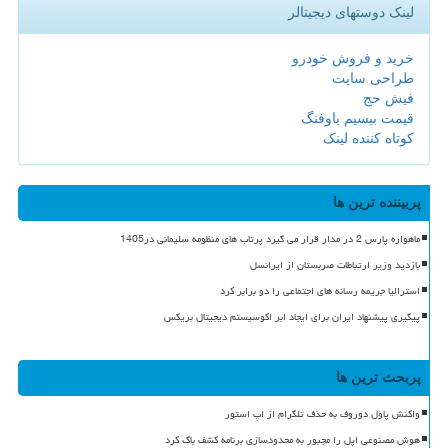
لینک دوستهای دیجیتالر
خرید و فروش خودرو
طراحی سایت
فیش حج
قیمت بیسیم باوفنگ
کوتاه کننده لینک
پربیننده ترین ها
ماهواره پارس 2 در مدار قرار می گیرد پرتاب های منظومه سلیمانی در1405
بازدید وزیر ارتباطات صربستان از ایرانسل
استرالیا جریمه رسانه های اجتماعی را دو برابر کرد
پیگیری پیشنهاد ایران برای ایجاد ابر اکوسیستم دیجیتال بریکس
پربحث ترین ها
واکنش پاول دوروف به حذف تلگرام از اپ استور
هوش مصنوعی اپل را مجبور به محدودسازی برنامه کشف باگ کرد