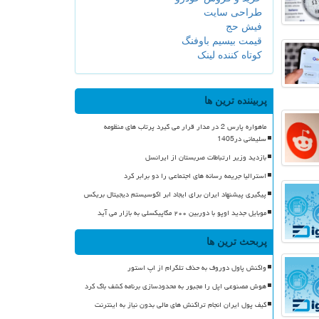
طراحی سایت
فیش حج
قیمت بیسیم باوفنگ
کوتاه کننده لینک
پربیننده ترین ها
ماهواره پارس 2 در مدار قرار می گیرد پرتاب های منظومه
سلیمانی در1405
بازدید وزیر ارتباطات صربستان از ایرانسل
استرالیا جریمه رسانه های اجتماعی را دو برابر کرد
پیگیری پیشنهاد ایران برای ایجاد ابر اکوسیستم دیجیتال بریکس
موبایل جدید اوپو با دوربین ۲۰۰ مگاپیکسلی به بازار می آید
پربحث ترین ها
واکنش پاول دوروف به حذف تلگرام از اپ استور
هوش مصنوعی اپل را مجبور به محدودسازی برنامه کشف باگ کرد
کیف پول ایران انجام تراکنش های مالی بدون نیاز به اینترنت