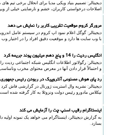
دیجیتالر: تصمیم بنیاد ویکی مدیا برای انحلال برخی تیم ها
اصلاحات درخواستی کاربران، خشم و نارضایتی خیلی از ویرا
مرورگر کروم موقعیت تقریبی کاربر را نمایش می دهد
دیجیتالر: گوگل اعلام نمود اپ کروم در سیستم عامل اندروی
با وب سایت ها دارد و موقعیت دقیق افراد را در اختیار وب 
انگلیس ردیت را 14 و پنج دهم میلیون پوند جریمه کرد
و احتمالاً قرار دادن آنها در معرض محتوای مخرب ونامناسب 14.5 میلیون پوند جریمه کرده اس
رد پای هوش مصنوعی آنتروپیک در ربودن رئیس جمهوری و
دیجیتالر: نشریه وال استریت ژورنال در گزارشی فاش کرد 
نیکلاس مادورو رئیس دولت ونزوئلا به کار گرفته شده است.
اینستاگرام رقیب اسنپ چت را آزمایش می کند
به گزارش دیجیتالر، اینستاگرام می خواهد یک نمونه اولیه د
بسازد.